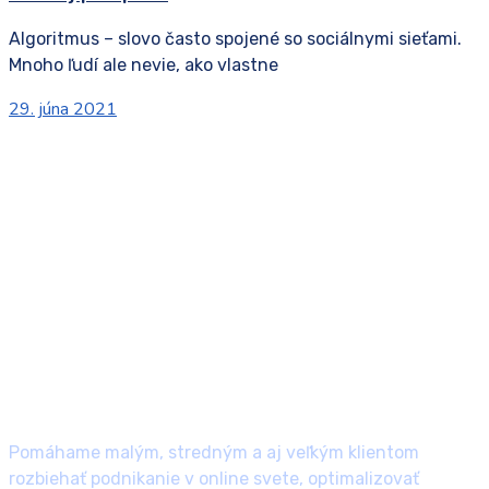
Algoritmus – slovo často spojené so sociálnymi sieťami.
Mnoho ľudí ale nevie, ako vlastne
29. júna 2021
Pomáhame malým, stredným a aj veľkým klientom
rozbiehať podnikanie v online svete, optimalizovať