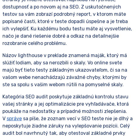
dostupnosť a po novom aj na SEO. Z uskutočnených
testov sa vám zobrazí podrobný report, v ktorom máte
popísané časti, ktoré v teste dopadli úspešne a je treba
ich vylepšiť. Ku každému bodu testu máte aj vysvetlenie,
načo je dané riešenie dobré a odkaz na detailnejšie
rozobranie celého problému.
Názov lighthouse v preklade znamená maják, ktorý má
slúžiť lodiam, aby sa nerozbili o skaly. Vo online svete
majú byť tieto testy základným ukazovateľom, či sa na
vašom webe nenachádzajú závažné chyby, ktorými by
ste sa spolu s vašim webom rútili na pomyselné skaly.
Kategória SEO audit poskytuje základnú kontrolu stavu
vašej stránky a jej optimalizácie pre vyhľadávače, ktorá
poukáže na nedostatky a prípadné možnosti zlepšenia.
V
správe
sa píše, že zoznam vecí v SEO teste nie je dlhý a
neposkytuje žiadne záruky na vylepšovanie pozícii. Celý
audit bol navrhnutý tak, aby otestoval základné prvky