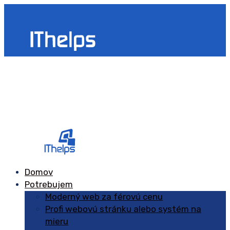
Domov
Potrebujem
Moderný web za férovú cenu
Profi webovú stránku alebo systém na
mieru