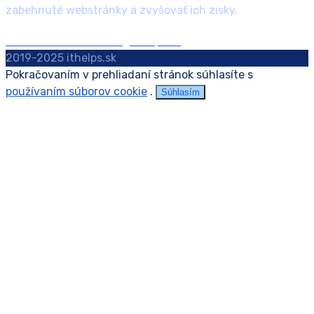
zabehnuté webstránky a zvyšovať ich zisky.
+421 907 405 154
info@ithelps.sk
2019-2025 ithelps.sk
Pokračovaním v prehliadaní stránok súhlasíte s
používaním súborov cookie
.
Súhlasím