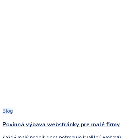
Blog
Povinná výbava webstránky pre malé firmy
Každý malý podnik dnes potrebuje kvalitnú webovú