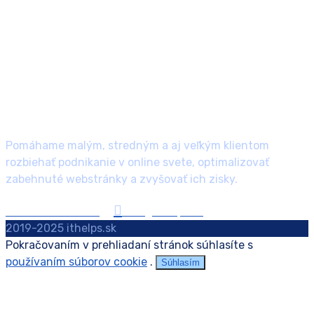
Pomáhame malým, stredným a aj veľkým klientom
rozbiehať podnikanie v online svete, optimalizovať
zabehnuté webstránky a zvyšovať ich zisky.
+421 907 405 154
info@ithelps.sk
2019-2025 ithelps.sk
Pokračovaním v prehliadaní stránok súhlasíte s
používaním súborov cookie
.
Súhlasím