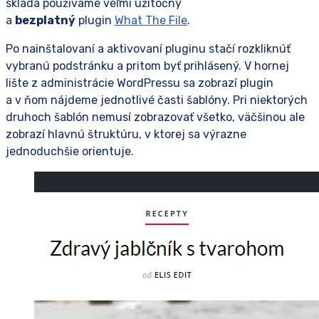
skladá používame veľmi užitočný
a
bezplatný
plugin
What The File
.
Po nainštalovaní a aktivovaní pluginu stačí rozkliknúť
vybranú podstránku a pritom byť prihlásený. V hornej
lište z administrácie WordPressu sa zobrazí plugin
a v ňom nájdeme jednotlivé časti šablóny. Pri niektorých
druhoch šablón nemusí zobrazovať všetko, väčšinou ale
zobrazí hlavnú štruktúru, v ktorej sa výrazne
jednoduchšie orientuje.