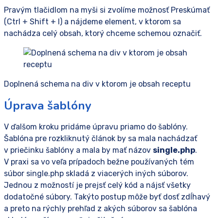
Pravým tlačidlom na myši si zvolíme možnosť Preskúmať
(Ctrl + Shift + I) a nájdeme element, v ktorom sa
nachádza celý obsah, ktorý chceme schemou označiť.
Doplnená schema na div v ktorom je obsah receptu
Úprava šablóny
V ďalšom kroku pridáme úpravu priamo do šablóny.
Šablóna pre rozkliknutý článok by sa mala nachádzať
v priečinku šablóny a mala by mať názov
single.php
.
V praxi sa vo veľa prípadoch bežne používaných tém
súbor single.php skladá z viacerých iných súborov.
Jednou z možností je prejsť celý kód a nájsť všetky
dodatočné súbory. Takýto postup môže byť dosť zdĺhavý
a preto na rýchly prehľad z akých súborov sa šablóna