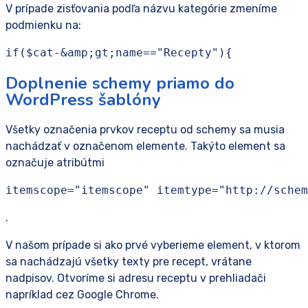
V prípade zisťovania podľa názvu kategórie zmeníme
podmienku na:
if($cat-&amp;gt;name=="Recepty"){
Doplnenie schemy priamo do
WordPress šablóny
Všetky označenia prvkov receptu od schemy sa musia
nachádzať v označenom elemente. Takýto element sa
označuje atribútmi
itemscope="itemscope" itemtype="http://schem
.
V našom prípade si ako prvé vyberieme element, v ktorom
sa nachádzajú všetky texty pre recept, vrátane
nadpisov. Otvoríme si adresu receptu v prehliadači
napríklad cez Google Chrome.