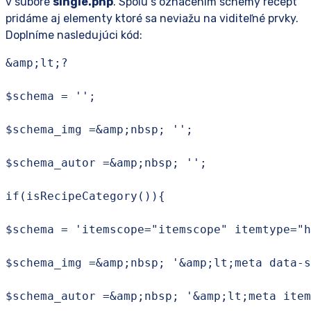
v súbore
single.php
. Spolu s označením schemy recept
pridáme aj elementy ktoré sa neviažu na viditeľné prvky.
Doplníme nasledujúci kód:
&amp;lt;?

$schema = '';

$schema_img =&amp;nbsp; '';

$schema_autor =&amp;nbsp; '';

if(isRecipeCategory()){

$schema = 'itemscope="itemscope" itemtype="h
$schema_img =&amp;nbsp; '&amp;lt;meta data-s
$schema_autor =&amp;nbsp; '&amp;lt;meta item