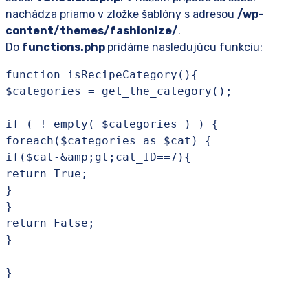
nachádza priamo v zložke šablóny s adresou
/wp-
content/themes/fashionize/
.
Do
functions.php
pridáme nasledujúcu funkciu:
function isRecipeCategory(){

$categories = get_the_category();

if ( ! empty( $categories ) ) {

foreach($categories as $cat) {

if($cat-&amp;gt;cat_ID==7){

return True;

}

}

return False;

}

}
