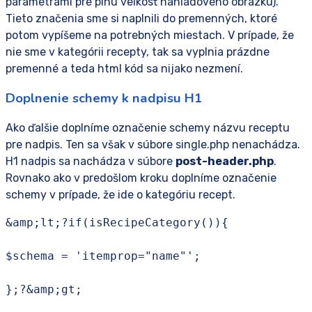
parametrami pre plnú veľkosť náhľadového obrázku).
Tieto značenia sme si naplnili do premenných, ktoré
potom vypíšeme na potrebných miestach. V prípade, že
nie sme v kategórii recepty, tak sa vyplnia prázdne
premenné a teda html kód sa nijako nezmení.
Doplnenie schemy k nadpisu H1
Ako ďalšie doplníme označenie schemy názvu receptu
pre nadpis. Ten sa však v súbore single.php nenachádza.
H1 nadpis sa nachádza v súbore
post-header.php
.
Rovnako ako v predošlom kroku doplníme označenie
schemy v prípade, že ide o kategóriu recept.
&amp;lt;?if(isRecipeCategory()){

$schema = 'itemprop="name"';

};?&amp;gt;
