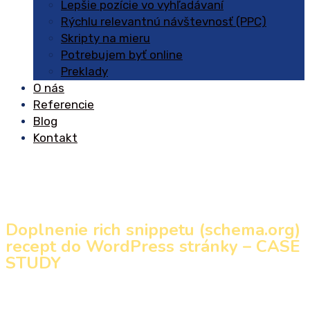
Lepšie pozície vo vyhľadávaní
Rýchlu relevantnú návštevnosť (PPC)
Skripty na mieru
Potrebujem byť online
Preklady
O nás
Referencie
Blog
Kontakt
Doplnenie rich snippetu (schema.org)
recept do WordPress stránky – CASE
STUDY
Domov
»
Blog
»
Doplnenie rich snippetu (schema.org)
recept do WordPress stránky – CASE STUDY