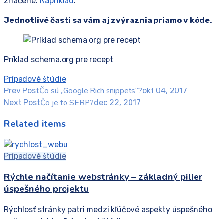
značené.
Napríklad
.
Jednotlivé časti sa vám aj zvýraznia priamo v kóde.
Príklad schema.org pre recept
Prípadové štúdie
Čo sú „Google Rich snippets“?
Prev Post
okt 04, 2017
Čo je to SERP?
Next Post
dec 22, 2017
Related items
Prípadové štúdie
Rýchle načítanie webstránky – základný pilier
úspešného projektu
Rýchlosť stránky patri medzi kľúčové aspekty úspešného