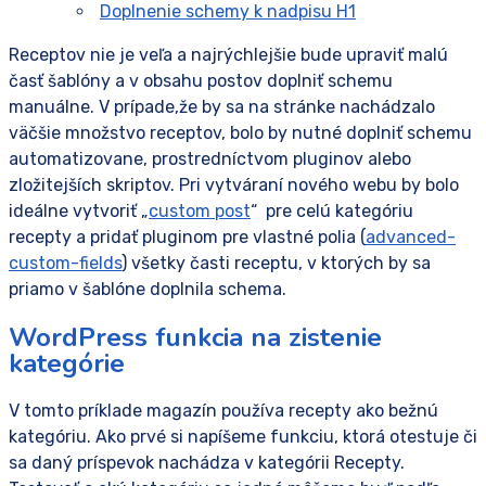
Doplnenie schemy k nadpisu H1
Receptov nie je veľa a najrýchlejšie bude upraviť malú
časť šablóny a v obsahu postov doplniť schemu
manuálne. V prípade,že by sa na stránke nachádzalo
väčšie množstvo receptov, bolo by nutné doplniť schemu
automatizovane, prostredníctvom pluginov alebo
zložitejších skriptov. Pri vytváraní nového webu by bolo
ideálne vytvoriť „
custom post
“ pre celú kategóriu
recepty a pridať pluginom pre vlastné polia (
advanced-
custom-fields
) všetky časti receptu, v ktorých by sa
priamo v šablóne doplnila schema.
WordPress funkcia na zistenie
kategórie
V tomto príklade magazín používa recepty ako bežnú
kategóriu. Ako prvé si napíšeme funkciu, ktorá otestuje či
sa daný príspevok nachádza v kategórii Recepty.