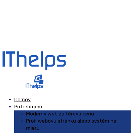
Domov
Potrebujem
Moderný web za férovú cenu
Profi webovú stránku alebo systém na
mieru