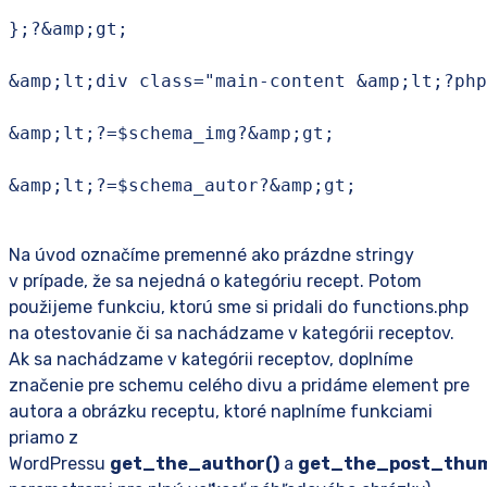
};?&amp;gt;

&amp;lt;div class="main-content &amp;lt;?php
&amp;lt;?=$schema_img?&amp;gt;

&amp;lt;?=$schema_autor?&amp;gt;

Na úvod označíme premenné ako prázdne stringy
v prípade, že sa nejedná o kategóriu recept. Potom
použijeme funkciu, ktorú sme si pridali do functions.php
na otestovanie či sa nachádzame v kategórii receptov.
Ak sa nachádzame v kategórii receptov, doplníme
značenie pre schemu celého divu a pridáme element pre
autora a obrázku receptu, ktoré naplníme funkciami
priamo z
WordPressu
get_the_author()
a
get_the_post_thumbn