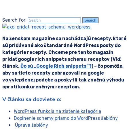
Search for:
Search
Na ženskom magazíne sa nachádzajú recepty, ktoré
sú pridávané ako štandardné WordPress posty do
kategórie recepty. Chceme pre tento magazín
pridať google rich snippets schemu receptov (Viď.
článok.
Čo sú „Google Rich snippets“?
) – čo pomôže,
aby sa tieto recepty zobrazovali na google
vo vylepšenej podobe a poskytli tak značnú výhodu
oproti konkurenčným receptom.
V článku sa dozviete o:
WordPress funkcia na zistenie kategórie
Doplnenie schemy priamo do WordPress šablóny
Úprava šablóny