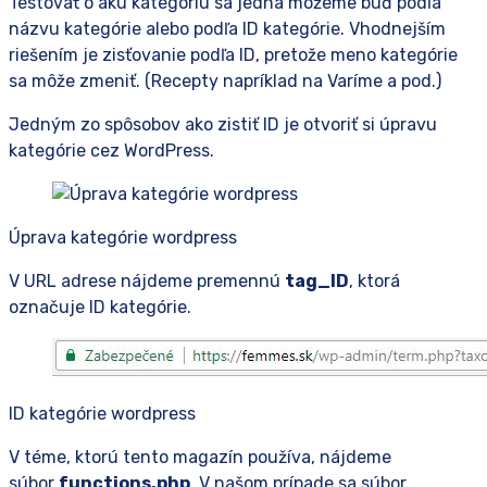
Testovať o akú kategóriu sa jedná môžeme buď podľa
názvu kategórie alebo podľa ID kategórie. Vhodnejším
riešením je zisťovanie podľa ID, pretože meno kategórie
sa môže zmeniť. (Recepty napríklad na Varíme a pod.)
Jedným zo spôsobov ako zistiť ID je otvoriť si úpravu
kategórie cez WordPress.
Úprava kategórie wordpress
V URL adrese nájdeme premennú
tag_ID
, ktorá
označuje ID kategórie.
ID kategórie wordpress
V téme, ktorú tento magazín používa, nájdeme
súbor
functions.php
. V našom prípade sa súbor